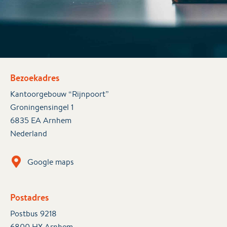
Bezoekadres
Kantoorgebouw “Rijnpoort”
Groningensingel 1
6835 EA Arnhem
Nederland
Google maps
Postadres
Postbus 9218
6800 HX Arnhem