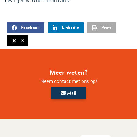
gevolgen van) het coronavirus.
Facebook
LinkedIn
Print
X
Meer weten?
Neem contact met ons op!
Mail