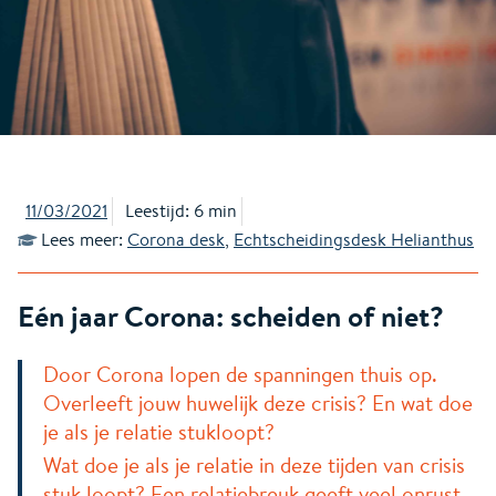
11/03/2021
Leestijd: 6 min
Lees meer:
Corona desk
,
Echtscheidingsdesk Helianthus
Eén jaar Corona: scheiden of niet?
Door Corona lopen de spanningen thuis op.
Overleeft jouw huwelijk deze crisis? En wat doe
je als je relatie stukloopt?
Wat doe je als je relatie in deze tijden van crisis
stuk loopt? Een relatiebreuk geeft veel onrust