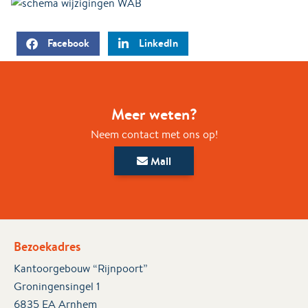
Facebook
LinkedIn
Meer weten?
Neem contact met ons op!
Mail
Bezoekadres
Kantoorgebouw “Rijnpoort”
Groningensingel 1
6835 EA Arnhem