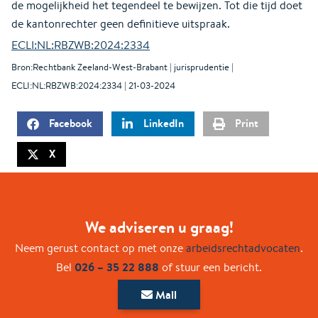
de mogelijkheid het tegendeel te bewijzen. Tot die tijd doet
de kantonrechter geen definitieve uitspraak.
ECLI:NL:RBZWB:2024:2334
Bron:Rechtbank Zeeland-West-Brabant | jurisprudentie |
ECLI:NL:RBZWB:2024:2334 | 21-03-2024
Facebook
LinkedIn
Print
X
We adviseren u graag!
Neem gerust contact op met onze
arbeidsrechtadvocaten
.
026 – 35 22 888
Bel
of stuur een bericht.
Mail