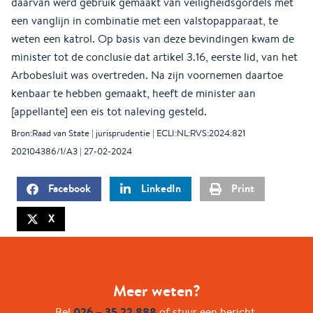
daarvan werd gebruik gemaakt van veiligheidsgordels met
een vanglijn in combinatie met een valstopapparaat, te
weten een katrol. Op basis van deze bevindingen kwam de
minister tot de conclusie dat artikel 3.16, eerste lid, van het
Arbobesluit was overtreden. Na zijn voornemen daartoe
kenbaar te hebben gemaakt, heeft de minister aan
[appellante] een eis tot naleving gesteld.
Bron:Raad van State | jurisprudentie | ECLI:NL:RVS:2024:821
202104386/1/A3 | 27-02-2024
Facebook
LinkedIn
Print
X
Meer weten?
026 – 35 22 888
Bel
of stuur een bericht.