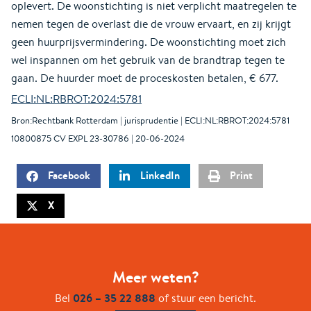
oplevert. De woonstichting is niet verplicht maatregelen te
nemen tegen de overlast die de vrouw ervaart, en zij krijgt
geen huurprijsvermindering. De woonstichting moet zich
wel inspannen om het gebruik van de brandtrap tegen te
gaan. De huurder moet de proceskosten betalen, € 677.
ECLI:NL:RBROT:2024:5781
Bron:Rechtbank Rotterdam | jurisprudentie | ECLI:NL:RBROT:2024:5781
10800875 CV EXPL 23-30786 | 20-06-2024
Facebook
LinkedIn
Print
X
Meer weten?
026 – 35 22 888
Bel
of stuur een bericht.