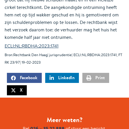
cirkel terechtkomt. De aangekondigde ontruiming heeft
hem net op tijd wakker geschud en hij is gemotiveerd om
zijn schuldenproblemen op te lossen. De rechtbank wijst
het verzoek daarom toe: de verhuurder mag het huis het
komende half jaar niet ontruimen.
ECLI:NL:RBDHA:2023:1741
Bron:Rechtbank Den Haag| jurisprudentie| ECLI:NL:RBDHA:2023:1741, FT
RK 23/97| 19-02-2023
Facebook
LinkedIn
Print
X
Meer weten?
026 – 35 22 888
Bel
of stuur een bericht.