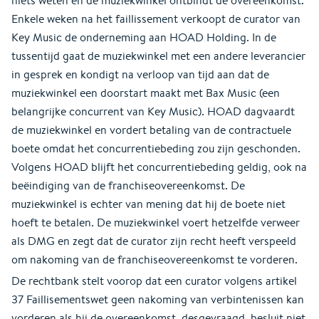
niets weten en de muziekwinkel ontbindt de overeenkomst.
Enkele weken na het faillissement verkoopt de curator van
Key Music de onderneming aan HOAD Holding. In de
tussentijd gaat de muziekwinkel met een andere leverancier
in gesprek en kondigt na verloop van tijd aan dat de
muziekwinkel een doorstart maakt met Bax Music (een
belangrijke concurrent van Key Music). HOAD dagvaardt
de muziekwinkel en vordert betaling van de contractuele
boete omdat het concurrentiebeding zou zijn geschonden.
Volgens HOAD blijft het concurrentiebeding geldig, ook na
beëindiging van de franchiseovereenkomst. De
muziekwinkel is echter van mening dat hij de boete niet
hoeft te betalen. De muziekwinkel voert hetzelfde verweer
als DMG en zegt dat de curator zijn recht heeft verspeeld
om nakoming van de franchiseovereenkomst te vorderen.
De rechtbank stelt voorop dat een curator volgens artikel
37 Faillisementswet geen nakoming van verbintenissen kan
vorderen als hij de overeenkomst, desgevraagd, besluit niet