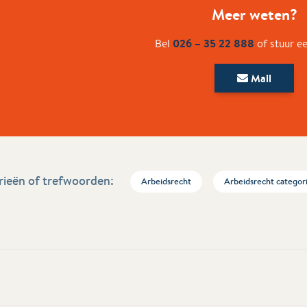
Meer weten?
026 – 35 22 888
Bel
of stuur e
Mail
ieën of trefwoorden:
Arbeidsrecht
Arbeidsrecht categor