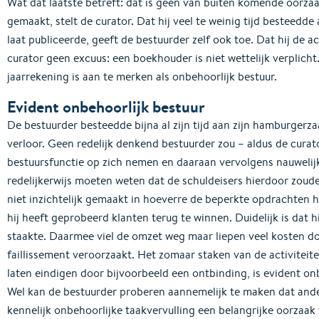
Wat dat laatste betreft: dat is geen van buiten komende oorzaa
gemaakt, stelt de curator. Dat hij veel te weinig tijd besteedde 
laat publiceerde, geeft de bestuurder zelf ook toe. Dat hij de a
curator geen excuus: een boekhouder is niet wettelijk verplicht.
jaarrekening is aan te merken als onbehoorlijk bestuur.
Evident onbehoorlijk bestuur
De bestuurder besteedde bijna al zijn tijd aan zijn hamburgerz
verloor. Geen redelijk denkend bestuurder zou – aldus de curat
bestuursfunctie op zich nemen en daaraan vervolgens nauwelijk
redelijkerwijs moeten weten dat de schuldeisers hierdoor zoud
niet inzichtelijk gemaakt in hoeverre de beperkte opdrachten 
hij heeft geprobeerd klanten terug te winnen. Duidelijk is dat hi
staakte. Daarmee viel de omzet weg maar liepen veel kosten do
faillissement veroorzaakt. Het zomaar staken van de activiteit
laten eindigen door bijvoorbeeld een ontbinding, is evident onbe
Wel kan de bestuurder proberen aannemelijk te maken dat ande
kennelijk onbehoorlijke taakvervulling een belangrijke oorzaak 