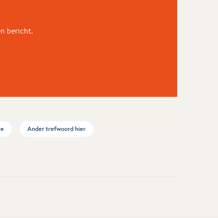
en bericht.
ie
Ander trefwoord hier