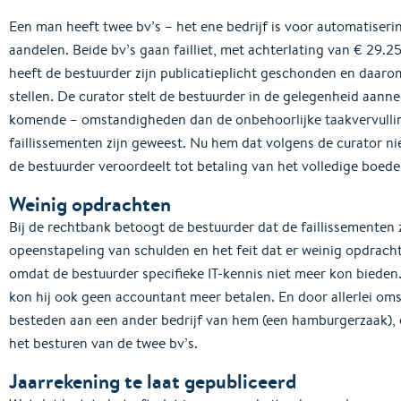
Een man heeft twee bv’s – het ene bedrijf is voor automatiseri
aandelen. Beide bv’s gaan failliet, met achterlating van € 29.
heeft de bestuurder zijn publicatieplicht geschonden en daarom
stellen. De curator stelt de bestuurder in de gelegenheid aann
komende – omstandigheden dan de onbehoorlijke taakvervullin
faillissementen zijn geweest. Nu hem dat volgens de curator nie
de bestuurder veroordeelt tot betaling van het volledige boede
Weinig opdrachten
Bij de rechtbank betoogt de bestuurder dat de faillissementen 
opeenstapeling van schulden en het feit dat er weinig opdrac
omdat de bestuurder specifieke IT-kennis niet meer kon bieden.
kon hij ook geen accountant meer betalen. En door allerlei om
besteden aan een ander bedrijf van hem (een hamburgerzaak), 
het besturen van de twee bv’s.
Jaarrekening te laat gepubliceerd