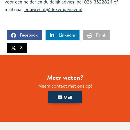
voor een helder en duidelijk advies: bel 026-3522824 of
mail naar
bouwrecht@dekempenaer.nl
.
Facebook
LinkedIn
Print
X
Meer weten?
Neem contact met ons op!
Mail