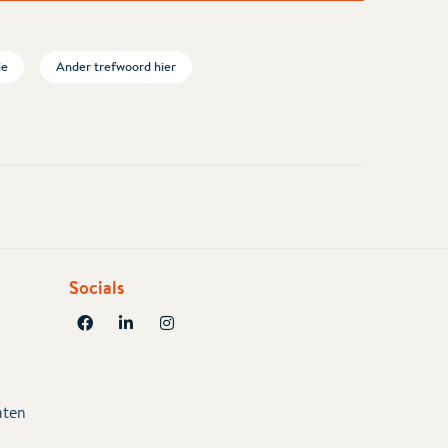
ie
Ander trefwoord hier
Socials
aten