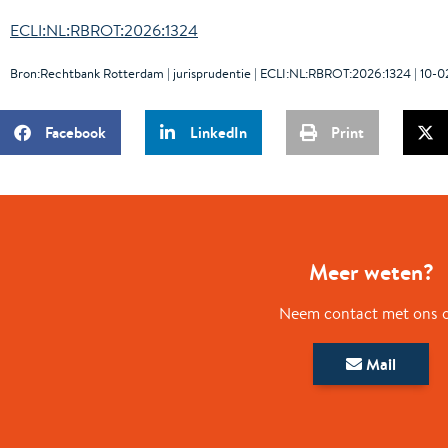
ECLI:NL:RBROT:2026:1324
Bron:Rechtbank Rotterdam | jurisprudentie | ECLI:NL:RBROT:2026:1324 | 10-
Facebook
LinkedIn
Print
Meer weten?
Neem contact met ons 
Mail