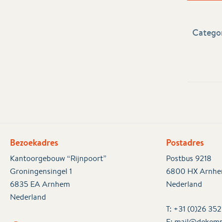
Categor
Bezoekadres
Postadres
Kantoorgebouw “Rijnpoort”
Postbus 9218
Groningensingel 1
6800 HX Arnh
6835 EA Arnhem
Nederland
Nederland
T:
+31 (0)26 35
E:
mail@dekemp