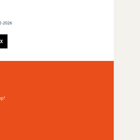
02-2026
X
op!