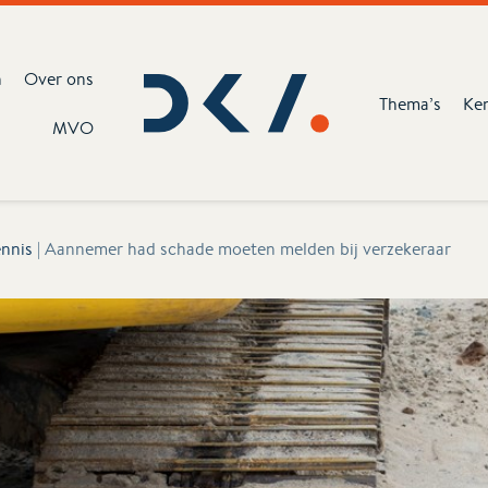
n
Over ons
Thema’s
Ke
MVO
nnis
|
Aannemer had schade moeten melden bij verzekeraar