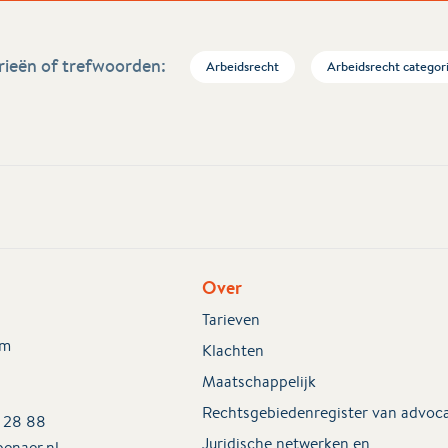
ieën of trefwoorden:
Arbeidsrecht
Arbeidsrecht categor
Over
Tarieven
em
Klachten
Maatschappelijk
Rechtsgebiedenregister van advoc
2 28 88
Juridische netwerken en
enaer.nl