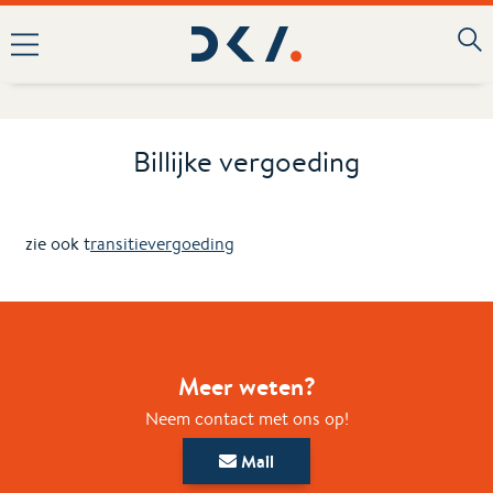
Billijke vergoeding
zie ook t
ransitievergoeding
Meer weten?
Neem contact met ons op!
Mail