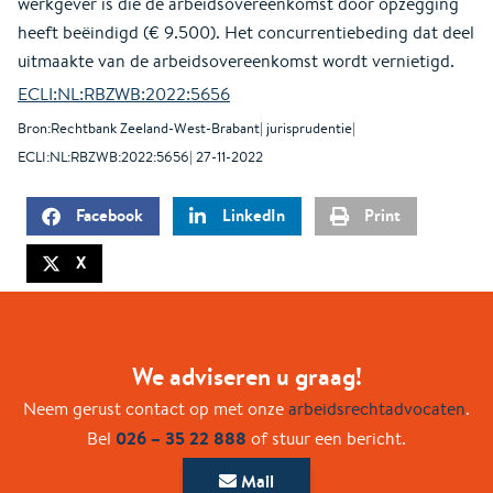
werkgever is die de arbeidsovereenkomst door opzegging
heeft beëindigd (€ 9.500). Het concurrentiebeding dat deel
uitmaakte van de arbeidsovereenkomst wordt vernietigd.
ECLI:NL:RBZWB:2022:5656
Bron:Rechtbank Zeeland-West-Brabant| jurisprudentie|
ECLI:NL:RBZWB:2022:5656| 27-11-2022
Facebook
LinkedIn
Print
X
We adviseren u graag!
Neem gerust contact op met onze
arbeidsrechtadvocaten
.
026 – 35 22 888
Bel
of stuur een bericht.
Mail