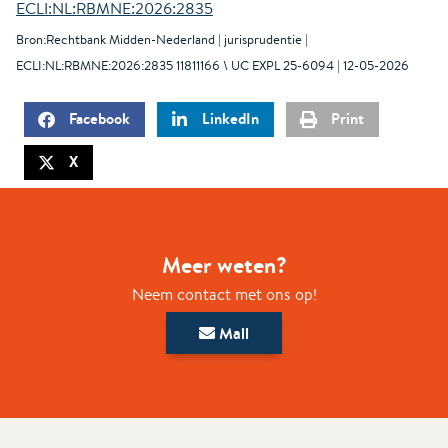
ECLI:NL:RBMNE:2026:2835
Bron:Rechtbank Midden-Nederland | jurisprudentie |
ECLI:NL:RBMNE:2026:2835 11811166 \ UC EXPL 25-6094 | 12-05-2026
Facebook
LinkedIn
Print
X
Meer weten?
Neem contact met ons op!
Mail