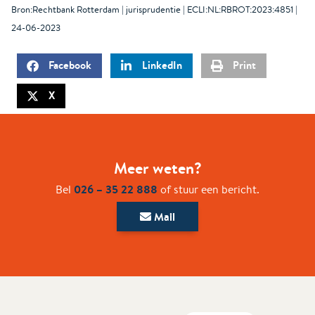
Bron:Rechtbank Rotterdam | jurisprudentie | ECLI:NL:RBROT:2023:4851 |
24-06-2023
Facebook
LinkedIn
Print
X
Meer weten?
026 – 35 22 888
Bel
of stuur een bericht.
Mail