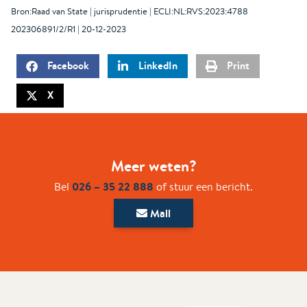
Bron:Raad van State | jurisprudentie | ECLI:NL:RVS:2023:4788
202306891/2/R1 | 20-12-2023
Facebook
LinkedIn
Print
X
Meer weten?
026 – 35 22 888
Bel
of stuur een bericht.
Mail