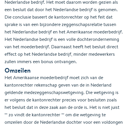
Nederlandse bedrijf. Het moet daarom worden gezien als
een besluit dat door het Nederlandse bedrijf is genomen.
Die conclusie baseert de kantonrechter op het feit dat
sprake is van een bijzondere zeggenschapsrelatie tussen
het Nederlandse bedrijf en het Amerikaanse moederbedrijf.
Het Nederlandse bedrijf is een volle dochteronderneming
van het moederbedrijf. Daarnaast heeft het besluit direct
effect op het Nederlandse bedrijf, minder medewerkers
zullen immers een bonus ontvangen.
Omzeilen
Het Amerikaanse moederbedrijf moet zich van de
kantonrechter rekenschap geven van de in Nederland
geldende medezeggenschapswetgeving. Die wetgeving is
er volgens de kantonrechter precies voor besluiten zoals
het besluit dat in deze zaak aan de orde is. Het is niet juist
⎻ zo vindt de kantonrechter ⎻ om die wetgeving te
omzeilen door de Nederlandse dochter voor een voldongen