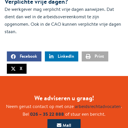
Verplichte vrije dagen?
De werkgever mag verplicht vrije dagen aanwijzen. Dat
dient dan wel in de arbeidsovereenkomst te zijn
opgenomen. Ook in de CAO kunnen verplichte vrije dagen
staan.
Facebook
LinkedIn
Print
X
We adviseren u graag!
Neem gerust contact op met onze
arbeidsrechtadvocaten
.
026 – 35 22 888
Bel
of stuur een bericht.
Mail