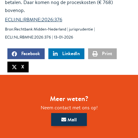
betalen. Daar komen nog de proceskosten (€ 768)
bovenop.
ECLI:NL:RBMNE:2026:376
Bron:Rechtbank Midden-Nederland | jurisprudentie |
ECLI:NL:RBMNE:2026:376 | 13-01-2026
Facebook
LinkedIn
Print
X
Meer weten?
Neem contact met ons op!
Mail