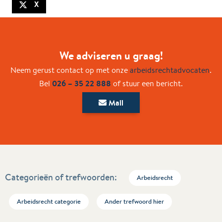
X
We adviseren u graag!
Neem gerust contact op met onze
arbeidsrechtadvocaten
.
026 – 35 22 888
Bel
of stuur een bericht.
Mail
Categorieën of trefwoorden:
Arbeidsrecht
Arbeidsrecht categorie
Ander trefwoord hier