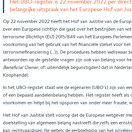
Het UBO-register is 22 november 2022 per direct
belangrijke uitspraak van het Europese Hof van Jus
Op 22 november 2022 heeft het Hof van Justitie van de Europ
over een Europese richtlijn die gaat over het bestrijden van wi
terrorisme (Richtlijn (EU) 2015/849 van het Europees Parleme
voorkoming van het gebruik van het financiële stelsel voor het
terrorismefinanciering (…)). De procedures hebben weliswaar 
antwoorden op de gestelde vragen zijn ook van belang voor 
Beneficial Owner
, of: uiteindelijk begunstigden) dat in Nede
Koophandel.
In het UBO-register staat wie de eigenaren (UBO’s) zijn van e
of een bepaald aandelenbelang hebben. Het register heeft als d
voorkomen en helpt bij het opsporen van onder meer fraude, wi
Het Hof van Justitie stelt voorop dat de Europese wetgever me
doelstelling van algemeen belang nastreeft die zelfs een erns
kan rechtvaardigen (te weten: de eerbiediging van het privél