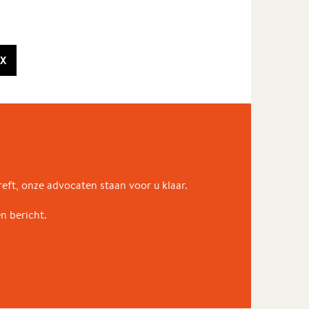
X
eft, onze advocaten staan voor u klaar.
en bericht.