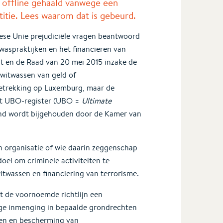
 offline gehaald vanwege een
titie. Lees waarom dat is gebeurd.
ese Unie prejudiciële vragen beantwoord
twaspraktijken en het financieren van
nt en de Raad van 20 mei 2015 inzake de
 witwassen van geld of
betrekking op Luxemburg, maar de
het UBO-register (UBO =
Ultimate
rland wordt bijgehouden door de Kamer van
en organisatie of wie daarin zeggenschap
oel om criminele activiteiten te
twassen en financiering van terrorisme.
t de voornoemde richtlijn een
tige inmenging in bepaalde grondrechten
even en bescherming van