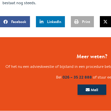
bestaat nog steeds.
Facebook
LinkedIn
Print
Meer weten?
Of het nu een advieskwestie of bijstand in een procedure betr
026 – 35 22 888
Bel
of stuur e
Mail