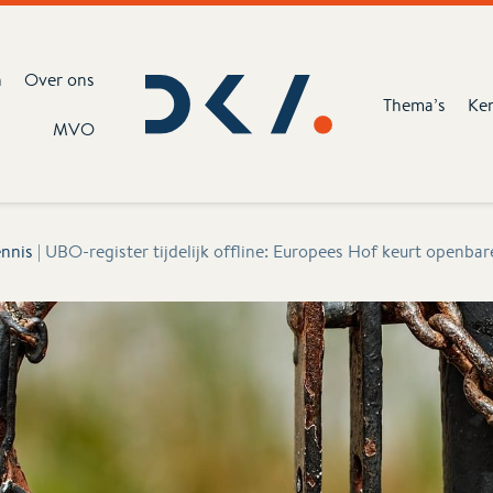
n
Over ons
Thema’s
Ke
MVO
nnis
|
UBO-register tijdelijk offline: Europees Hof keurt openba