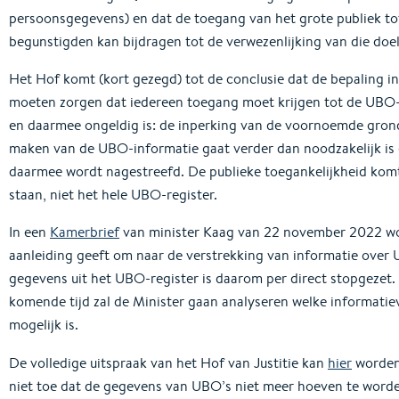
persoonsgegevens) en dat de toegang van het grote publiek tot 
begunstigden kan bijdragen tot de verwezenlijking van die doel
Het Hof komt (kort gezegd) tot de conclusie dat de bepaling in d
moeten zorgen dat iedereen toegang moet krijgen tot de UBO
en daarmee ongeldig is: de inperking van de voornoemde grond
maken van de UBO-informatie gaat verder dan noodzakelijk is e
daarmee wordt nagestreefd. De publieke toegankelijkheid komt
staan, niet het hele UBO-register.
In een
Kamerbrief
van minister Kaag van 22 november 2022 wor
aanleiding geeft om naar de verstrekking van informatie over 
gegevens uit het UBO-register is daarom per direct stopgezet. D
komende tijd zal de Minister gaan analyseren welke informatie
mogelijk is.
De volledige uitspraak van het Hof van Justitie kan
hier
worden
niet toe dat de gegevens van UBO’s niet meer hoeven te worden