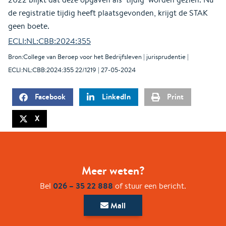
de registratie tijdig heeft plaatsgevonden, krijgt de STAK
geen boete.
ECLI:NL:CBB:2024:355
Bron:College van Beroep voor het Bedrijfsleven | jurisprudentie |
ECLI:NL:CBB:2024:355 22/1219 | 27-05-2024
Facebook
LinkedIn
Print
X
Meer weten?
026 – 35 22 888
Bel
of stuur een bericht.
Mail