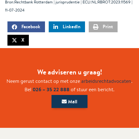
Bron:Rechtbank Rotterdam | jurisprudentie | ECLI:NL:RBROT:2023:11569 |
11-07-2024
Facebook
LinkedIn
Print
X
We adviseren u graag!
Neem gerust contact op met onze
arbeidsrechtadvocaten
.
026 – 35 22 888
Bel
of stuur een bericht.
Mail