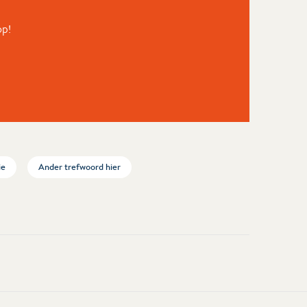
op!
ie
Ander trefwoord hier