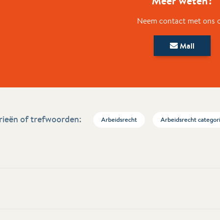
Meer weten?
Neem contact met ons 
Mail
ieën of trefwoorden:
Arbeidsrecht
Arbeidsrecht categor