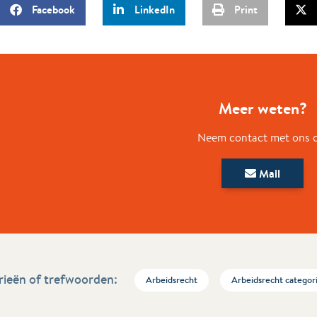
Facebook
LinkedIn
Print
Meer weten?
Neem contact met ons 
Mail
ieën of trefwoorden:
Arbeidsrecht
Arbeidsrecht categor