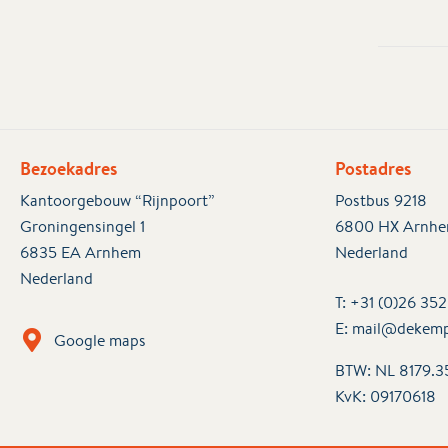
Bezoekadres
Postadres
Kantoorgebouw “Rijnpoort”
Postbus 9218
Groningensingel 1
6800 HX Arnh
6835 EA Arnhem
Nederland
Nederland
T:
+31 (0)26 35
E:
mail@dekemp
Google maps
BTW: NL 8179.3
KvK:
09170618