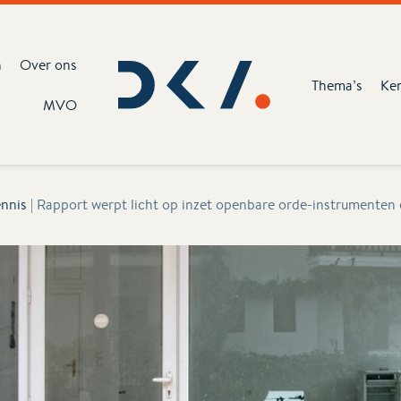
n
Over ons
Thema’s
Ke
MVO
nnis
|
Rapport werpt licht op inzet openbare orde-instrumente