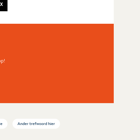
X
op!
ie
Ander trefwoord hier