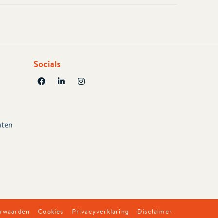
Socials
aten
rwaarden
Cookies
Privacyverklaring
Disclaimer