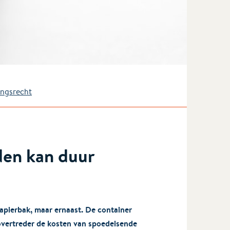
ingsrecht
den kan duur
papierbak, maar ernaast. De container
 overtreder de kosten van spoedeisende