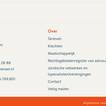
Over
Tarieven
em
Klachten
Maatschappelijk
Rechtsgebiedenregister van advoc
2 28 88
Juridische netwerken en
enaer.nl
(specialisten)verenigingen
5.769.B01
Contact
Veilig mailen
Algemene voo