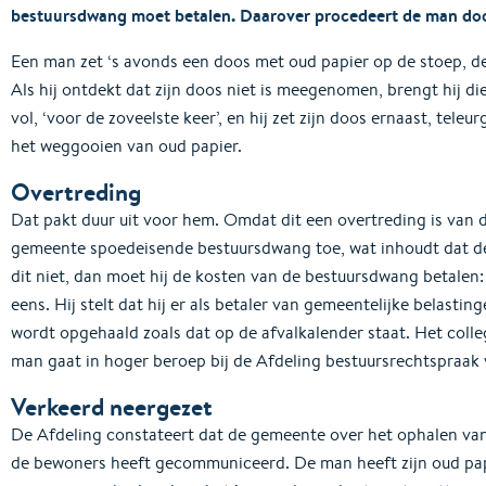
bestuursdwang moet betalen. Daarover procedeert de man door
Een man zet ‘s avonds een doos met oud papier op de stoep, de
Als hij ontdekt dat zijn doos niet is meegenomen, brengt hij di
vol, ‘voor de zoveelste keer’, en hij zet zijn doos ernaast, tele
het weggooien van oud papier.
Overtreding
Dat pakt duur uit voor hem. Omdat dit een overtreding is van 
gemeente spoedeisende bestuursdwang toe, wat inhoudt dat de
dit niet, dan moet hij de kosten van de bestuursdwang betalen
eens. Hij stelt dat hij er als betaler van gemeentelijke belast
wordt opgehaald zoals dat op de afvalkalender staat. Het colle
man gaat in hoger beroep bij de Afdeling bestuursrechtspraak 
Verkeerd neergezet
De Afdeling constateert dat de gemeente over het ophalen va
de bewoners heeft gecommuniceerd. De man heeft zijn oud papi