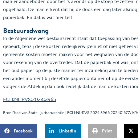
manier aangeboden door het ’s avonds op de stoep te zetten, m
opgehaald. De man erkent dat hij de doos een dag later alsnog
papierbak. En dát is wat hier telt.
Bestuursdwang
In de Algemene wet bestuursrecht staat dat toepassing van be
gebeurt, tenzij deze kosten redelijkerwijze niet of niet geheel v
gemeente kosten moeten maken voor het weghalen van de doos
voor rekening van de overtreder. Dat de papierbak vol was, ont
het oud papier op de juiste manier ter inzameling aan te bieden
een ander moment bij dezelfde papiercontainer of op de eerstv
volgens de Afdeling dan ook redelijk dat de man de kosten moe
ECLI:NL:RVS:2024:3965
Bron:Raad van State | jurisprudentie | ECLI:NL:RVS:2024:3965 202401577/1/R
Facebook
LinkedIn
Print