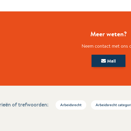
Meer weten?
Neem contact met ons 
Mail
ieën of trefwoorden:
Arbeidsrecht
Arbeidsrecht categor