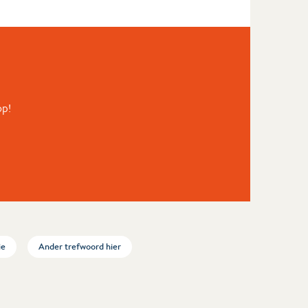
op!
ie
Ander trefwoord hier