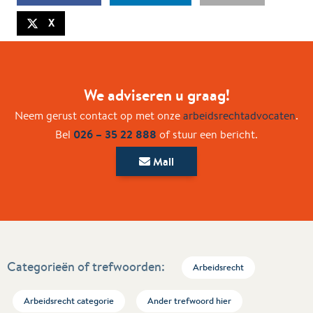
X
We adviseren u graag!
Neem gerust contact op met onze
arbeidsrechtadvocaten
.
026 – 35 22 888
Bel
of stuur een bericht.
Mail
Categorieën of trefwoorden:
Arbeidsrecht
Arbeidsrecht categorie
Ander trefwoord hier