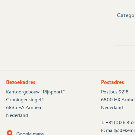
Categor
Bezoekadres
Postadres
Kantoorgebouw “Rijnpoort”
Postbus 9218
Groningensingel 1
6800 HX Arnh
6835 EA Arnhem
Nederland
Nederland
T:
+31 (0)26 35
E:
mail@dekemp
Google maps