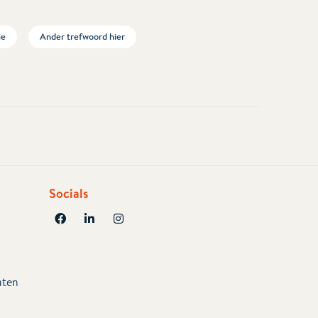
ie
Ander trefwoord hier
Socials
aten