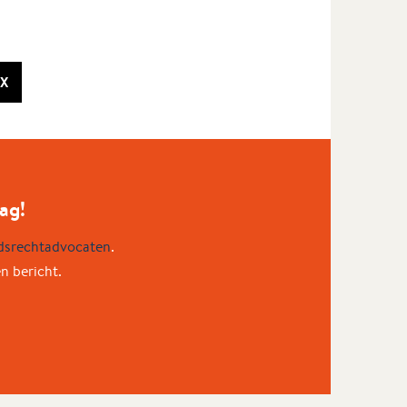
X
ag!
dsrechtadvocaten
.
en bericht.