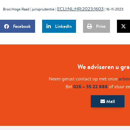
ECLI:NL:HR:2023:1603
Bron:Hoge Raad | jurisprudentie |
| 16-11-2023
Facebook
LinkedIn
Print
We adviseren u gra
Neem gerust contact op met onze
arbei
026 – 35 22 888
Bel
of stuur e
Mail