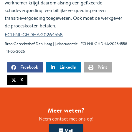
werknemer krijgt daarom alsnog een gefixeerde
schadevergoeding, een billijke vergoeding en een
transitievergoeding toegewezen. Ook moet de werkgever
de proceskosten betalen.
ECLI:NL:GHDHA:2026:1558
Bron:Gerechtshof Den Haag | jurisprudentie | ECLI:NL:GHDHA:2026:1558
| 11-05-2026
Facebook
LinkedIn
Print
X
Meer weten?
Neem contact met ons op!
Mail