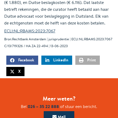
(€ 1.880), en Duitse beslagkosten (€ 6.116). Dat laatste
betreft rekeningen, die de curator heeft betaald aan haar
Duitse advocaat voor beslaglegging in Duitsland. Elk van
de echtgenoten moet de helft van deze kosten betalen.
ECLI:NL:RBAMS:2023:7067
Bron:Rechtbank Amsterdam | jurisprudentie | ECLI:NL:RBAMS:2023:7067
C/13/719326 / HA ZA 22-494 | 13-06-2023
Facebook
LinkedIn
Print
X
Meer weten?
026 – 35 22 888
Bel
of stuur een bericht.
Mail