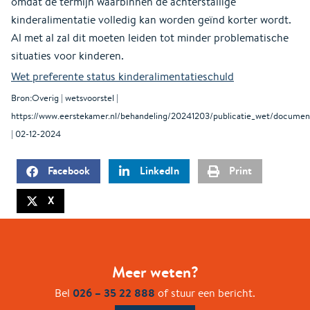
omdat de termijn waarbinnen de achterstallige
kinderalimentatie volledig kan worden geïnd korter wordt.
Al met al zal dit moeten leiden tot minder problematische
situaties voor kinderen.
Wet preferente status kinderalimentatieschuld
Bron:Overig | wetsvoorstel |
https://www.eerstekamer.nl/behandeling/20241203/publicatie_wet/documen
| 02-12-2024
Facebook
LinkedIn
Print
X
Meer weten?
026 – 35 22 888
Bel
of stuur een bericht.