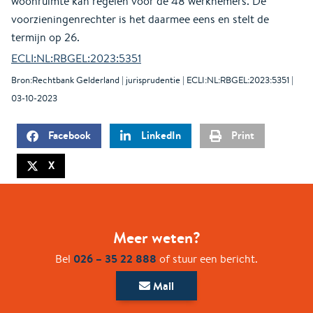
woonruimte kan regelen voor de 48 werknemers. De
voorzieningenrechter is het daarmee eens en stelt de
termijn op 26.
ECLI:NL:RBGEL:2023:5351
Bron:Rechtbank Gelderland | jurisprudentie | ECLI:NL:RBGEL:2023:5351 |
03-10-2023
Facebook
LinkedIn
Print
X
Meer weten?
026 – 35 22 888
Bel
of stuur een bericht.
Mail