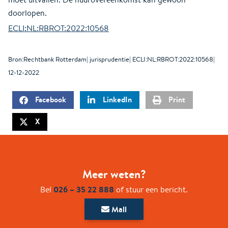
doorlopen.
ECLI:NL:RBROT:2022:10568
Bron:Rechtbank Rotterdam| jurisprudentie| ECLI:NL:RBROT:2022:10568|
12-12-2022
Facebook
LinkedIn
Print
X
Meer weten?
026 – 35 22 888
Bel
of stuur een bericht.
Mail