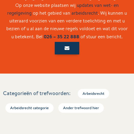
Op onze website plaatsen wij
updates van wet- en
regelgeving
op het gebied van
arbeidsrecht
. Wij kunnen u
uiteraard voorzien van een verdere toelichting en met u
bezien of u al aan de nieuwe regels voldoet en wat dit voor
026 – 35 22 888
u betekent. Bel
of stuur een bericht.
Categorieën of trefwoorden:
Arbeidsrecht
Arbeidsrecht categorie
Ander trefwoord hier