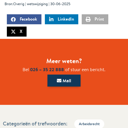
Bron:Overig | wetswijziging | 30-06-2025
Facebook
LinkedIn
Print
X
Meer weten?
026 – 35 22 888
Bel
of stuur een bericht.
Mail
Categorieën of trefwoorden:
Arbeidsrecht