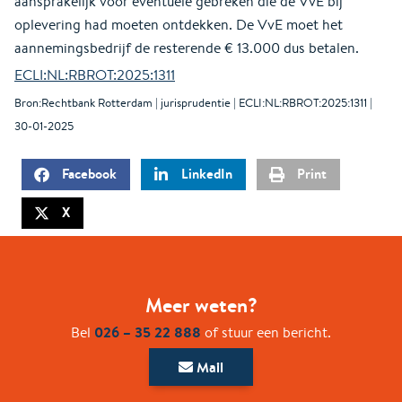
aansprakelijk voor eventuele gebreken die de VvE bij
oplevering had moeten ontdekken. De VvE moet het
aannemingsbedrijf de resterende € 13.000 dus betalen.
ECLI:NL:RBROT:2025:1311
Bron:Rechtbank Rotterdam | jurisprudentie | ECLI:NL:RBROT:2025:1311 |
30-01-2025
Facebook
LinkedIn
Print
X
Meer weten?
026 – 35 22 888
Bel
of stuur een bericht.
Mail