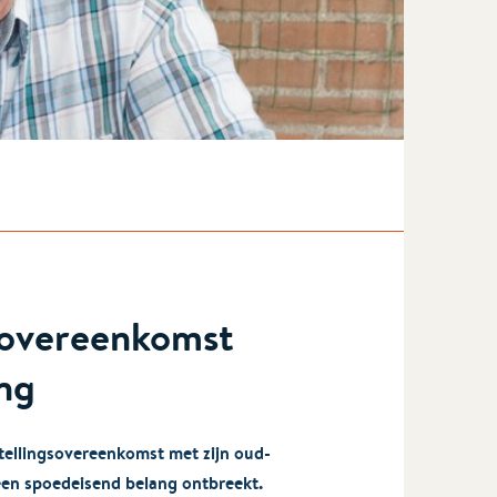
sovereenkomst
ng
tellingsovereenkomst met zijn oud-
en spoedeisend belang ontbreekt.