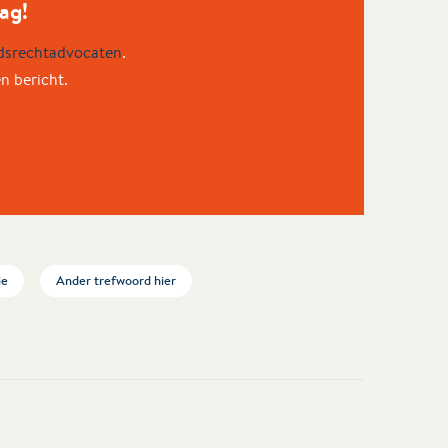
ag!
dsrechtadvocaten
.
en bericht.
ie
Ander trefwoord hier