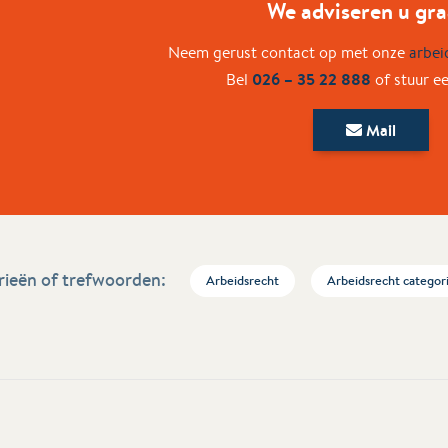
We adviseren u gra
Neem gerust contact op met onze
arbei
026 – 35 22 888
Bel
of stuur e
Mail
ieën of trefwoorden:
Arbeidsrecht
Arbeidsrecht categor