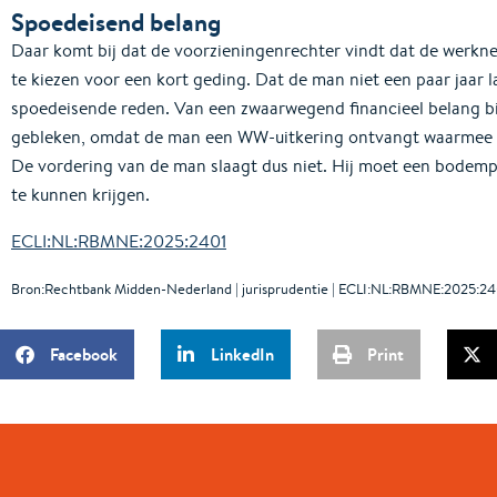
Spoedeisend belang
Daar komt bij dat de voorzieningenrechter vindt dat de werk
te kiezen voor een kort geding. Dat de man niet een paar jaar l
spoedeisende reden. Van een zwaarwegend financieel belang bij
gebleken, omdat de man een WW-uitkering ontvangt waarmee hi
De vordering van de man slaagt dus niet. Hij moet een bodem
te kunnen krijgen.
ECLI:NL:RBMNE:2025:2401
Bron:Rechtbank Midden-Nederland | jurisprudentie | ECLI:NL:RBMNE:2025:240
Facebook
LinkedIn
Print