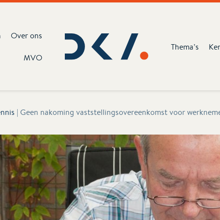
n
Over ons
Thema’s
Ke
MVO
nnis
|
Geen nakoming vaststellingsovereenkomst voor werknemer