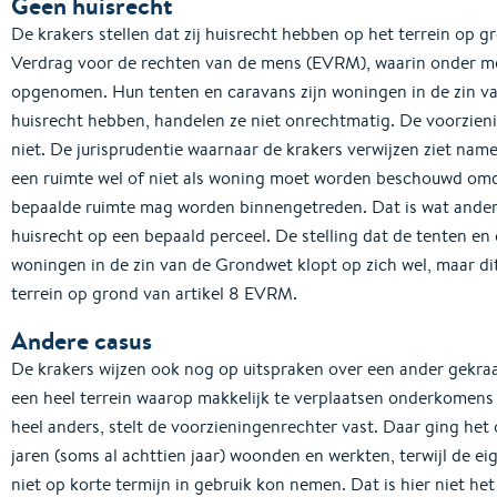
Geen huisrecht
De krakers stellen dat zij huisrecht hebben op het terrein op g
Verdrag voor de rechten van de mens (EVRM), waarin onder me
opgenomen. Hun tenten en caravans zijn woningen in de zin van
huisrecht hebben, handelen ze niet onrechtmatig. De voorzien
niet. De jurisprudentie waarnaar de krakers verwijzen ziet name
een ruimte wel of niet als woning moet worden beschouwd omdat
bepaalde ruimte mag worden binnengetreden. Dat is wat anders
huisrecht op een bepaald perceel. De stelling dat de tenten 
woningen in de zin van de Grondwet klopt op zich wel, maar di
terrein op grond van artikel 8 EVRM.
Andere casus
De krakers wijzen ook nog op uitspraken over een ander gekraa
een heel terrein waarop makkelijk te verplaatsen onderkomens 
heel anders, stelt de voorzieningenrechter vast. Daar ging het 
jaren (soms al achttien jaar) woonden en werkten, terwijl de 
niet op korte termijn in gebruik kon nemen. Dat is hier niet het