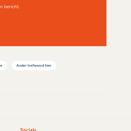
en bericht.
ie
Ander trefwoord hier
Socials