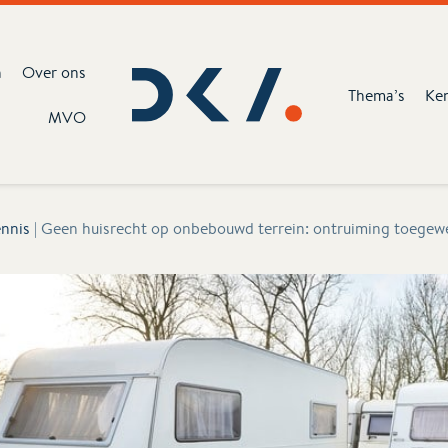
n
Over ons
Thema’s
Ke
MVO
nnis
|
Geen huisrecht op onbebouwd terrein: ontruiming toegew