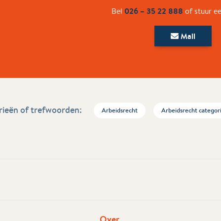
026 – 35 22 888
Bel
of stuur e
Mail
ieën of trefwoorden:
Arbeidsrecht
Arbeidsrecht categor
Over