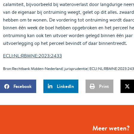
calamiteit, bijvoorbeeld bij wateroverlast door langdurige nee
van de eigenaar bij ontruiming weegt, gelet op dit alles. zwaar
hebben om te wonen. De vordering tot ontruiming wordt daa
binnen één week de boel hebben opgebroken en het perceel he
ontruiming kan ook ten uitvoer worden gelegd binnen één jaar a
uitvoerlegging op het perceel bevindt of daar binnentreedt.
ECLI:NL:RBMNE:2023:2433
Bron:Rechtbank Midden-Nederland| jurisprudentie| ECLI:NL:RBMNE:2023:243
Facebook
LinkedIn
Print
Meer weten?