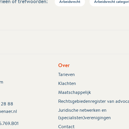
ieën of trefwoorden:
Arbeidsrecht
Arbeidsrecht categor
Over
Tarieven
em
Klachten
Maatschappelijk
Rechtsgebiedenregister van advoc
2 28 88
Juridische netwerken en
enaer.nl
(specialisten)verenigingen
5.769.B01
Contact