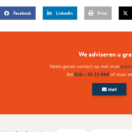
Facebook
LinkedIn
Print
We adviseren u gra
Neem gerust contact op met onze
arbei
026 – 35 22 888
Bel
of stuur e
Mail