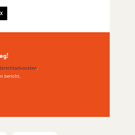
X
ag!
dsrechtadvocaten
.
en bericht.