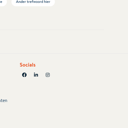
ie
Ander trefwoord hier
Socials
aten