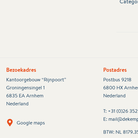
Categor
Bezoekadres
Postadres
Kantoorgebouw “Rijnpoort”
Postbus 9218
Groningensingel 1
6800 HX Arnh
6835 EA Arnhem
Nederland
Nederland
T:
+31 (0)26 35
E:
mail@dekemp
Google maps
BTW: NL 8179.3