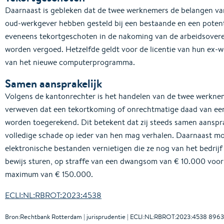
Daarnaast is gebleken dat de twee werknemers de belangen van
oud-werkgever hebben gesteld bij een bestaande en een potenti
eveneens tekortgeschoten in de nakoming van de arbeidsover
worden vergoed. Hetzelfde geldt voor de licentie van hun ex-we
van het nieuwe computerprogramma.
Samen aansprakelijk
Volgens de kantonrechter is het handelen van de twee werkne
verweven dat een tekortkoming of onrechtmatige daad van ee
worden toegerekend. Dit betekent dat zij steeds samen aanspra
volledige schade op ieder van hen mag verhalen. Daarnaast mo
elektronische bestanden vernietigen die ze nog van het bedrij
bewijs sturen, op straffe van een dwangsom van € 10.000 voor 
maximum van € 150.000.
ECLI:NL:RBROT:2023:4538
Bron:Rechtbank Rotterdam | jurisprudentie | ECLI:NL:RBROT:2023:4538 8963