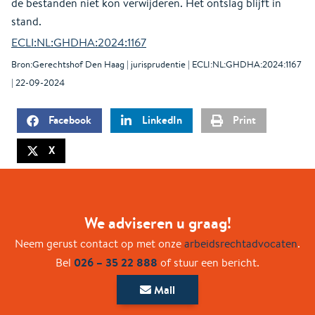
de bestanden niet kon verwijderen. Het ontslag blijft in
stand.
ECLI:NL:GHDHA:2024:1167
Bron:Gerechtshof Den Haag | jurisprudentie | ECLI:NL:GHDHA:2024:1167
| 22-09-2024
Facebook
LinkedIn
Print
X
We adviseren u graag!
Neem gerust contact op met onze
arbeidsrechtadvocaten
.
026 – 35 22 888
Bel
of stuur een bericht.
Mail