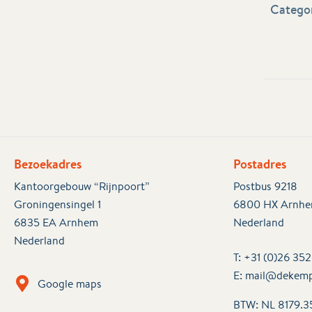
Categor
Bezoekadres
Postadres
Kantoorgebouw “Rijnpoort”
Postbus 9218
Groningensingel 1
6800 HX Arnh
6835 EA Arnhem
Nederland
Nederland
T:
+31 (0)26 35
E:
mail@dekemp
Google maps
BTW: NL 8179.3