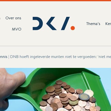
n
Over ons
Thema’s
Ke
MVO
nnis
|
DNB hoeft ingeleverde munten niet te vergoeden: ‘niet mee