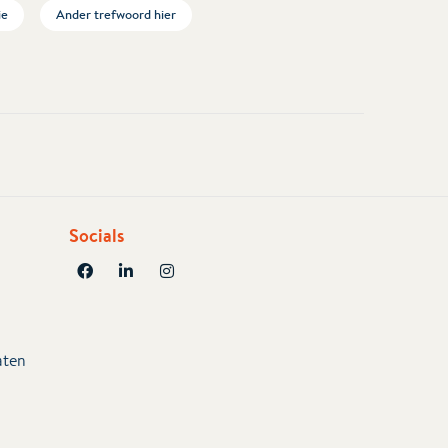
ie
Ander trefwoord hier
Socials
aten