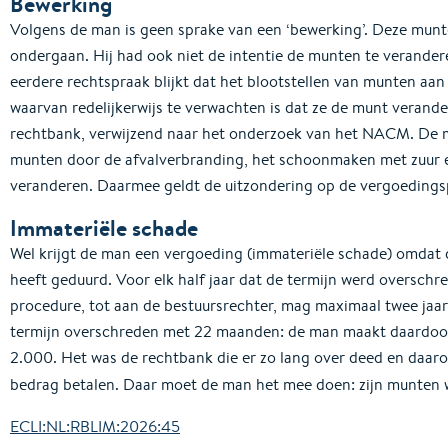
Bewerking
Volgens de man is geen sprake van een ‘bewerking’. Deze munt
ondergaan. Hij had ook niet de intentie de munten te verandere
eerdere rechtspraak blijkt dat het blootstellen van munten aan
waarvan redelijkerwijs te verwachten is dat ze de munt verander
rechtbank, verwijzend naar het onderzoek van het NACM. De
munten door de afvalverbranding, het schoonmaken met zuur 
veranderen. Daarmee geldt de uitzondering op de vergoedingsp
Immateriële schade
Wel krijgt de man een vergoeding (immateriële schade) omdat d
heeft geduurd. Voor elk half jaar dat de termijn werd overschre
procedure, tot aan de bestuursrechter, mag maximaal twee jaar i
termijn overschreden met 22 maanden: de man maakt daardoo
2.000. Het was de rechtbank die er zo lang over deed en daar
bedrag betalen. Daar moet de man het mee doen: zijn munten 
ECLI:NL:RBLIM:2026:45