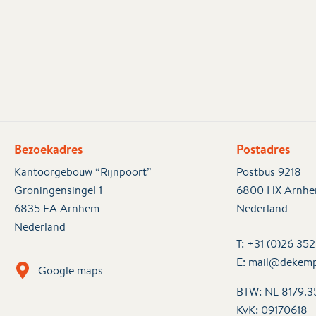
Bezoekadres
Postadres
Kantoorgebouw “Rijnpoort”
Postbus 9218
Groningensingel 1
6800 HX Arnh
6835 EA Arnhem
Nederland
Nederland
T:
+31 (0)26 35
E:
mail@dekemp
Google maps
BTW: NL 8179.3
KvK:
09170618