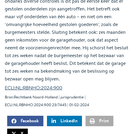
ondanks diverse controles is dit pas de eerste keer dat er
gestolen onderdelen zijn aangetroffen. Het betreft ook
maar vijf onderdelen van één auto – en niet om een
‘omvangrijke hoeveelheid gestolen goederen’, zoals de
burgemeesters stelde. Sluiting betekent ook: zes maanden
geen inkomsten voor de garagehouder, ook dat aspect
neemt de voorzieningenrechter mee. Hij schorst het besluit
tot zes weken nadat de burgemeester op het bezwaar van
de garagehouder heeft beslist. Dit betekent dat de garage
tot zes weken na bekendmaking van de beslissing op
bezwaar open mag blijven.
ECLI:NL:RBNHO:2024:900
Bron:Rechtbank Noord-Holland | jurisprudentie |
ECLI:NL:RBNHO:2024:900 23/7445 | 01-02-2024
Facebook
LinkedIn
Print
X