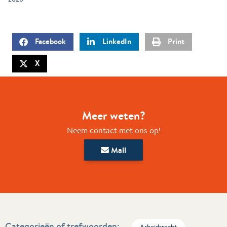
Facebook
LinkedIn
Print
X
Meer weten?
Neem contact met ons op!
Mail
Categorieën of trefwoorden:
Arbeidsrecht