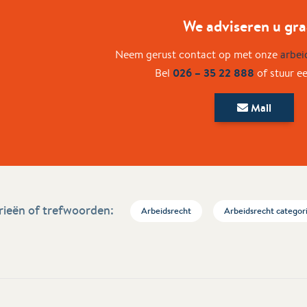
We adviseren u gra
Neem gerust contact op met onze
arbei
026 – 35 22 888
Bel
of stuur e
Mail
ieën of trefwoorden:
Arbeidsrecht
Arbeidsrecht categor