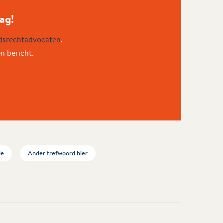
ag!
dsrechtadvocaten
.
en bericht.
ie
Ander trefwoord hier