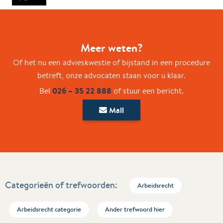
Meer weten?
Of het nu een advieskwestie of bijstand in een procedure
betreft, onze advocaten staan voor u klaar.
026 – 35 22 888
Bel
of stuur een bericht.
Mail
Categorieën of trefwoorden:
Arbeidsrecht
Arbeidsrecht categorie
Ander trefwoord hier