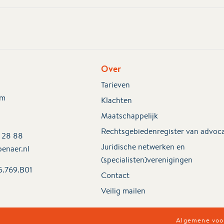
Over
Tarieven
em
Klachten
Maatschappelijk
Rechtsgebiedenregister van advoc
2 28 88
Juridische netwerken en
enaer.nl
(specialisten)verenigingen
5.769.B01
Contact
Veilig mailen
Algemene voo