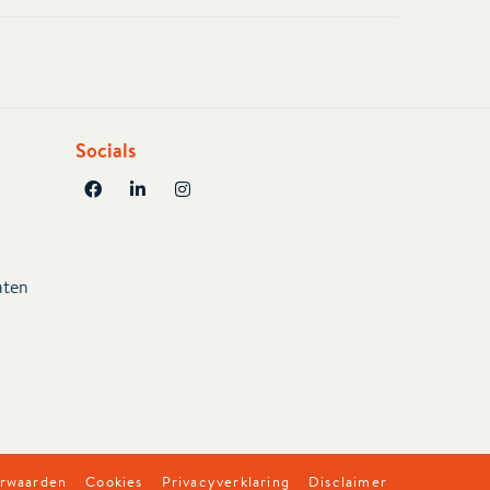
Socials
aten
rwaarden
Cookies
Privacyverklaring
Disclaimer