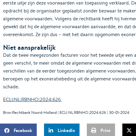
eerste uitje zijn deze voorwaarden van toepassing verklaard. 
opdracht bij de organisator geplaatst zonder bezwaar te maken
algemene voorwaarden. Volgens de rechtbank heeft hij hiermee
gewekt dat hij de algemene voorwaarden aanvaardde, en dat d
overeenkomst. Ze zijn dus – met het daarin opgenomen exoner
Niet aansprakelijk
Dat de twee meegezonden facturen voor het tweede uitje ee
geen verschil, te meer omdat de algemene voorwaarden met di
verschillen van de eerder toegezonden algemene voorwaarden.
beroepen op het exoneratiebeding uit de algemene voorwaarden
schade.
ECLI:NL:RBNHO:2024:626
Bron:Rechtbank Noord-Holland | ECLI:NL:RBNHO:2024:626 | 30-01-2024
Facebook
LinkedIn
Print