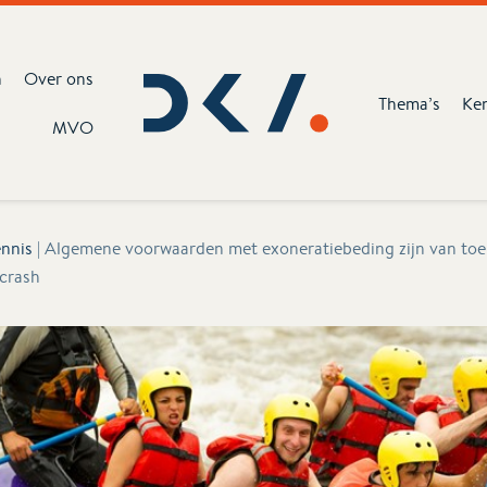
n
Over ons
Thema’s
Ke
MVO
nnis
|
Algemene voorwaarden met exoneratiebeding zijn van toepas
crash