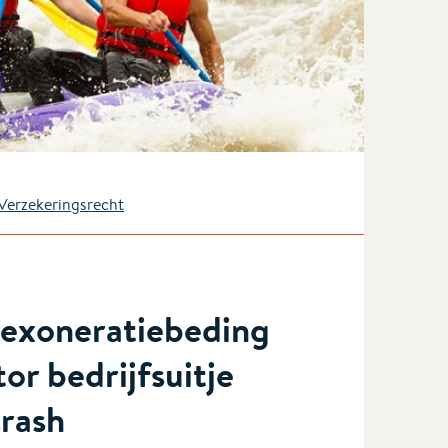
 Verzekeringsrecht
exoneratiebeding
tor bedrijfsuitje
crash