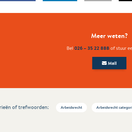
Meer weten?
026 – 35 22 888
Bel
of stuur e
Mail
ieën of trefwoorden:
Arbeidsrecht
Arbeidsrecht categor