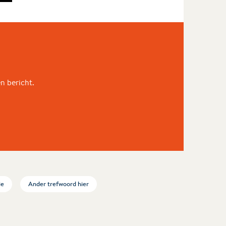
en bericht.
ie
Ander trefwoord hier