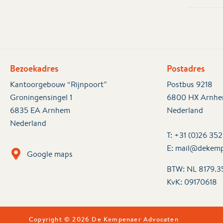
Bezoekadres
Postadres
Kantoorgebouw “Rijnpoort”
Postbus 9218
Groningensingel 1
6800 HX Arnh
6835 EA Arnhem
Nederland
Nederland
T:
+31 (0)26 35
E:
mail@dekemp
Google maps
BTW: NL 8179.3
KvK:
09170618
Copyright © 2026 De Kempenaer Advocaten