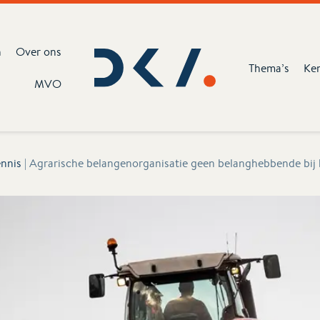
n
Over ons
Thema’s
Ke
MVO
nnis
|
Agrarische belangenorganisatie geen belanghebbende bij