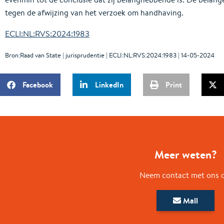
tegen de afwijzing van het verzoek om handhaving.
ECLI:NL:RVS:2024:1983
Bron:Raad van State | jurisprudentie | ECLI:NL:RVS:2024:1983 | 14-05-2024
Facebook
LinkedIn
Print
Meer weten?
Neem contact met ons 
Mail