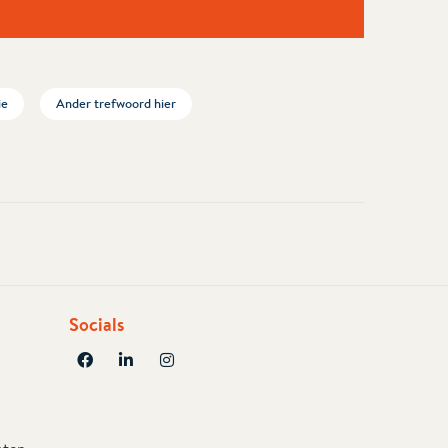
ie
Ander trefwoord hier
Socials