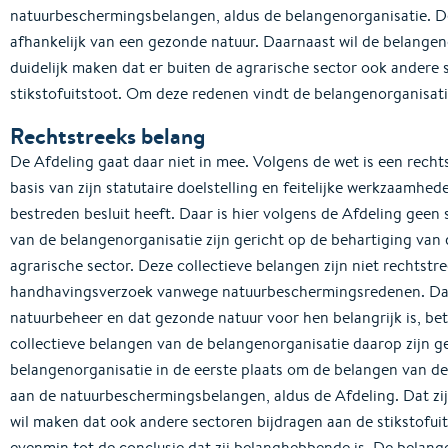
natuurbeschermingsbelangen, aldus de belangenorganisatie. De 
afhankelijk van een gezonde natuur. Daarnaast wil de belange
duidelijk maken dat er buiten de agrarische sector ook andere s
stikstofuitstoot. Om deze redenen vindt de belangenorganisati
Rechtstreeks belang
De Afdeling gaat daar niet in mee. Volgens de wet is een rec
basis van zijn statutaire doelstelling en feitelijke werkzaamhed
bestreden besluit heeft. Daar is hier volgens de Afdeling geen 
van de belangenorganisatie zijn gericht op de behartiging van 
agrarische sector. Deze collectieve belangen zijn niet rechtstr
handhavingsverzoek vanwege natuurbeschermingsredenen. Dat 
natuurbeheer en dat gezonde natuur voor hen belangrijk is, bet
collectieve belangen van de belangenorganisatie daarop zijn ge
belangenorganisatie in de eerste plaats om de belangen van de a
aan de natuurbeschermingsbelangen, aldus de Afdeling. Dat zi
wil maken dat ook andere sectoren bijdragen aan de stikstofuit
evenmin tot de conclusie dat zij belanghebbende is. De belang