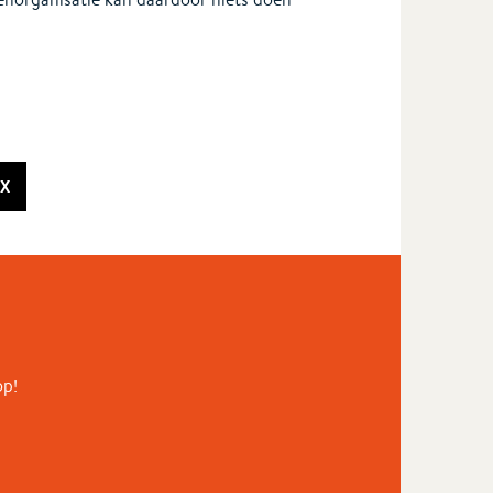
X
op!