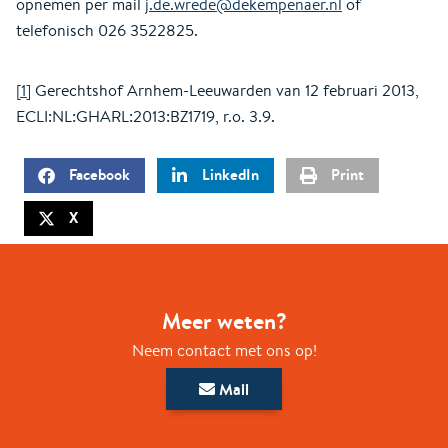
opnemen per mail
j.de.wrede@dekempenaer.nl
of
telefonisch 026 3522825.
[1]
Gerechtshof Arnhem-Leeuwarden van 12 februari 2013,
ECLI:NL:GHARL:2013:BZ1719, r.o. 3.9.
Facebook
LinkedIn
Print
X
Meer weten?
Neem contact met ons op!
Mail